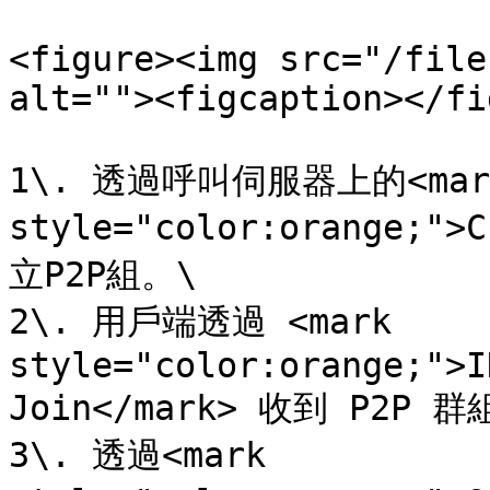
<figure><img src="/file
alt=""><figcaption></fi
1\. 透過呼叫伺服器上的<mark
style="color:orange;"
立P2P組。\

2\. 用戶端透過 <mark 
style="color:orange;">I
Join</mark> 收到 P2P 
3\. 透過<mark 