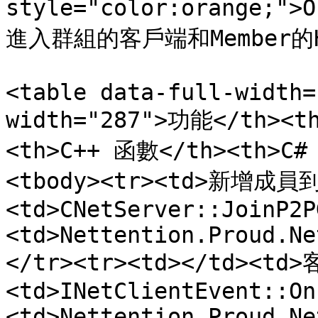
style="color:orange;"
進入群組的客戶端和Member的H
<table data-full-width=
width="287">功能</th><t
<th>C++ 函數</th><th>C#
<tbody><tr><td>新增成員
<td>CNetServer::JoinP2P
<td>Nettention.Proud.Ne
</tr><tr><td></td><td>
<td>INetClientEvent::On
<td>Nettention.Proud.Ne