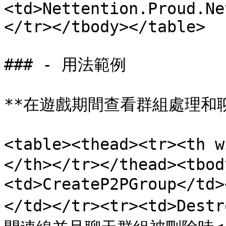
<td>Nettention.Proud.Ne
</tr></tbody></table>

### - 用法範例

**在遊戲期間查看群組處理和聊
<table><thead><tr><th
</th></tr></thead><tbod
<td>CreateP2PGroup<
</td></tr><tr><td>Des