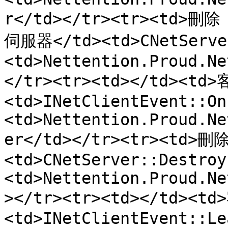
r</td></tr><tr><td>刪除
伺服器</td><td>CNetServer
<td>Nettention.Proud.Ne
</tr><tr><td></td><td>
<td>INetClientEvent::On
<td>Nettention.Proud.Ne
er</td></tr><tr><td>刪
<td>CNetServer::Destroy
<td>Nettention.Proud.Ne
></tr><tr><td></td><td
<td>INetClientEvent::Le