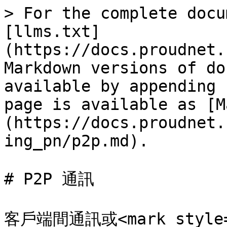
> For the complete docu
[llms.txt]
(https://docs.proudnet.
Markdown versions of do
available by appending 
page is available as [M
(https://docs.proudnet.
ing_pn/p2p.md).

# P2P 通訊

客戶端間通訊或<mark style="