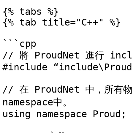
{% tabs %}

{% tab title="C++" %}

```cpp

// 將 ProudNet 進行 incl
#include “include\Proud
// 在 ProudNet 中，所
namespace中。

using namespace Proud;
