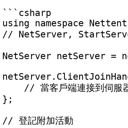
```csharp

using namespace Nettent
// NetServer, StartSe
NetServer netServer = n
netServer.ClientJoinHan
    // 當客戶端連接到伺服器時

};

// 登記附加活動
