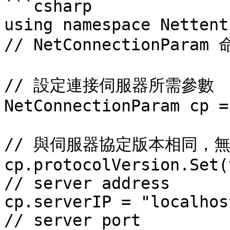
```csharp

using namespace Nettent
// NetConnectionPara
// 設定連接伺服器所需參數

NetConnectionParam cp =
// 與伺服器協定版本相同，無
cp.protocolVersion.Set(
// server address

cp.serverIP = "localhost
// server port
