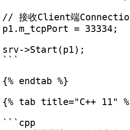
// 接收Client端Connectio
p1.m_tcpPort = 33334;  

srv->Start(p1);

```

{% endtab %}

{% tab title="C++ 11" %}
```cpp
