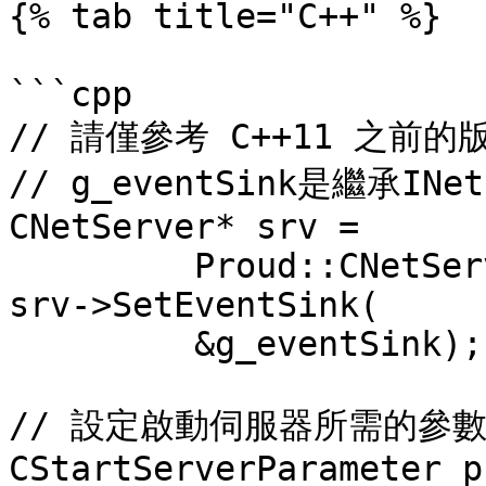
{% tab title="C++" %}

```cpp

// 請僅參考 C++11 之前的版
// g_eventSink是繼承INet
CNetServer* srv = 

         Proud::CNetServer::Create();

srv->SetEventSink(

         &g_eventSink);

// 設定啟動伺服器所需的參數
CStartServerParameter p1