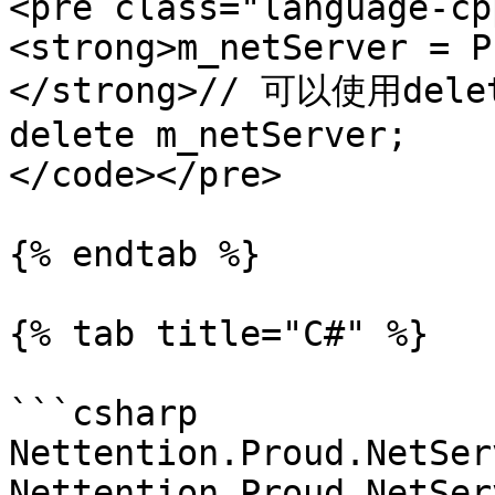
<pre class="language-cp
<strong>m_netServer = P
</strong>// 可以使用de
delete m_netServer;

</code></pre>

{% endtab %}

{% tab title="C#" %}

```csharp

Nettention.Proud.NetSer
Nettention.Proud.NetSer