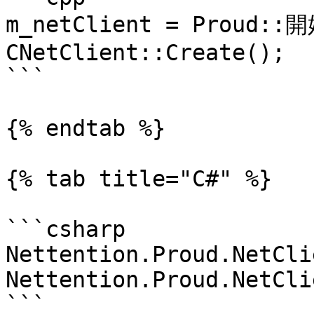
m_netClient = Proud
CNetClient::Create();

```

{% endtab %}

{% tab title="C#" %}

```csharp

Nettention.Proud.NetCli
Nettention.Proud.NetCli
```
