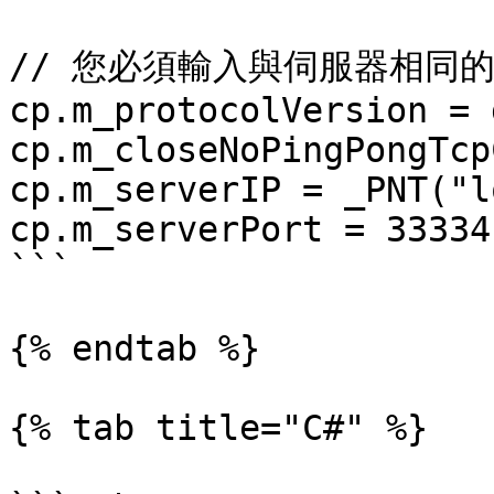
// 您必須輸入與伺服器相同
cp.m_protocolVersion = 
cp.m_closeNoPingPongTcp
cp.m_serverIP = _PNT("l
cp.m_serverPort = 33334;	
```

{% endtab %}

{% tab title="C#" %}
