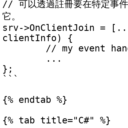
// 可以透過註冊要在特定事件
它。

srv->OnClientJoin = [..
clientInfo) {

        // my event handler

        ...

};

```

{% endtab %}

{% tab title="C#" %}
