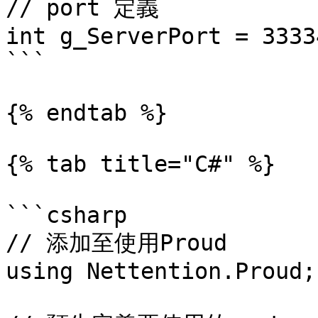
// port 定義

int g_ServerPort = 33334
```

{% endtab %}

{% tab title="C#" %}

```csharp

// 添加至使用Proud

using Nettention.Proud;
