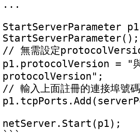
...

StartServerParameter p1
StartServerParameter();

// 無需設定protocolVers
p1.protocolVersion =
protocolVersion";

// 輸入上面註冊的連接埠號碼
p1.tcpPorts.Add(serverP
netServer.Start(p1);

```
