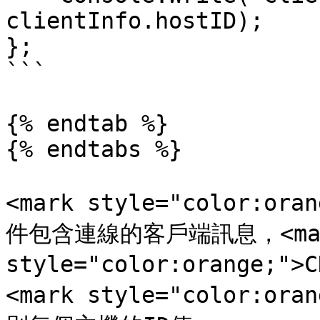
clientInfo.hostID);

};

```

{% endtab %}

{% endtabs %}

<mark style="color:ora
件包含連線的客戶端訊息，<mar
style="color:orange;">
<mark style="color:or