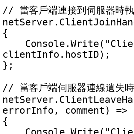
// 當客戶端連接到伺服器時執
netServer.ClientJoinHan
{

    Console.Write("Client {0} connected.\n", 
clientInfo.hostID);

};

// 當客戶端伺服器連線遺失時
netServer.ClientLeaveHa
errorInfo, comment) =>

{

    Console.Write("Client {0} disconnected.\n", 