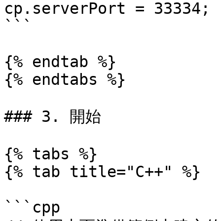
cp.serverPort = 33334;

```

{% endtab %}

{% endtabs %}

### 3. 開始

{% tabs %}

{% tab title="C++" %}

```cpp
