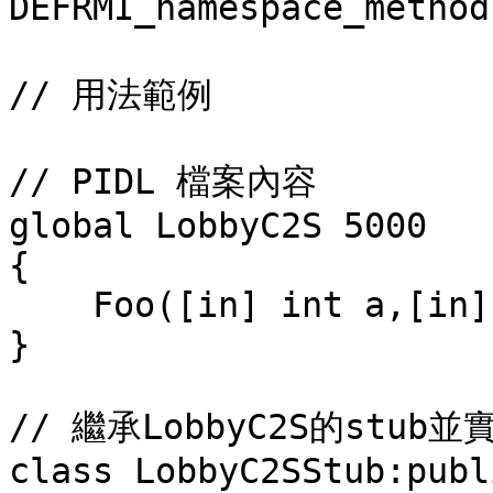
DEFRMI_namespace_method
// 用法範例

// PIDL 檔案內容

global LobbyC2S 5000

{

    Foo([in] int a,[in] float b);

}

// 繼承LobbyC2S的stub並
class LobbyC2SStub:publ