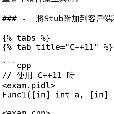
### -  將Stub附加到客戶端
{% tabs %}

{% tab title="C++11" %}

```cpp

// 使用 C++11 時

<exam.pidl>

Func1([in] int a, [in] 
<exam.cpp>
