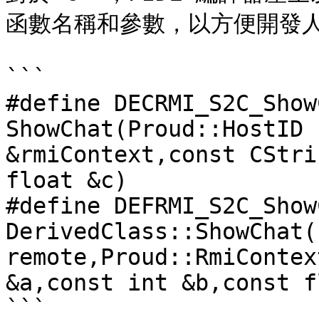
函數名稱和參數，以方便開發人
```

#define DECRMI_S2C_Show
ShowChat(Proud::HostID 
&rmiContext,const CStri
float &c)

#define DEFRMI_S2C_Show
DerivedClass::ShowChat(
remote,Proud::RmiContex
&a,const int &b,const f
```
