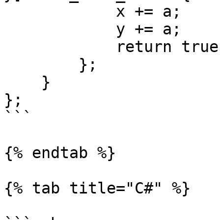
            x += a;

            y += a;

            return true;

        };

    }

};

```

{% endtab %}

{% tab title="C#" %}
