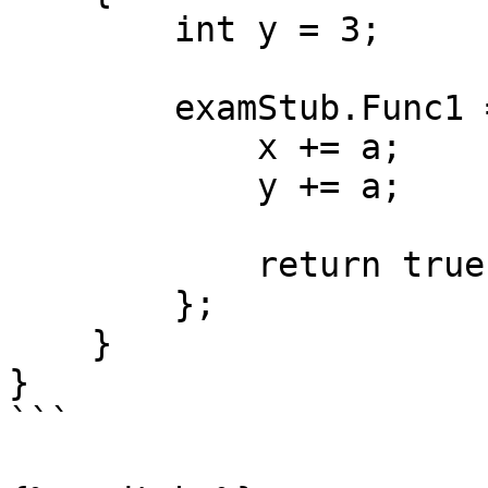
        int y = 3;

        examStub.Func1 = (a, b) => {

            x += a;

            y += a;

            return true;

        };

    }

}

```
