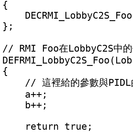
{

    DECRMI_LobbyC2S_Foo;

};

// RMI Foo在LobbyC2S中
DEFRMI_LobbyC2S_Foo(Lob
{

    // 這裡給的參數與PIDL的LobbyC2S.Foo的參數相同。

    a++;

    b++;

    return true;
