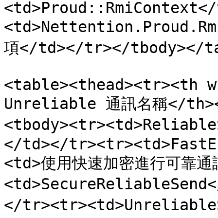
<td>Proud::RmiContext</
<td>Nettention.Proud.
項</td></tr></tbody></ta
<table><thead><tr><th w
Unreliable 通訊名稱</th><
<tbody><tr><td>Reliabl
</td></tr><tr><td>FastE
<td>使用快速加密進行可靠通訊（
<td>SecureReliableSen
</tr><tr><td>Unreliabl