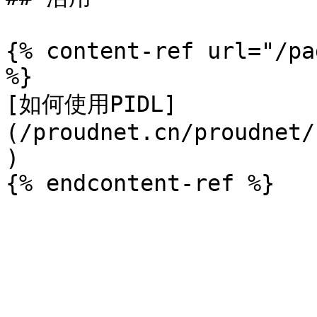
{% content-ref url="/pa
%}

[如何使用PIDL]
(/proudnet.cn/proudnet/
)
