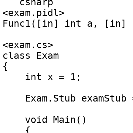
```csharp

<exam.pidl>

Func1([in] int a, [in] 
<exam.cs>

class Exam

{

    int x = 1;

    Exam.Stub examStub = new Exam.Stub();

    void Main()

    {
