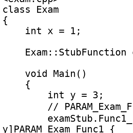
class Exam

{

    int x = 1;

    Exam::StubFunction examStub;

    void Main()

    {

        int y = 3;

        // PARAM_Exam_Func1 在 Exam_stub.h 中定義。

        examStub.Func1_Function = [this, 
y]PARAM_Exam_Func1 {
