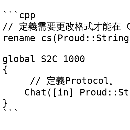
```cpp

// 定義需要更改格式才能在 C
rename cs(Proud::String
global S2C 1000 

{

     // 定義Protocol。

    Chat([in] Proud::String txt);

}

```
