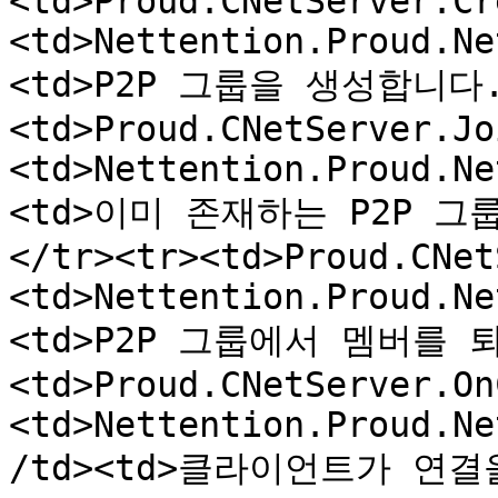
<td>Proud.CNetServer.Cr
<td>Nettention.Proud.Ne
<td>P2P 그룹을 생성합니다.<
<td>Proud.CNetServer.Jo
<td>Nettention.Proud.Ne
<td>이미 존재하는 P2P 그룹
</tr><tr><td>Proud.CNet
<td>Nettention.Proud.Ne
<td>P2P 그룹에서 멤버를 퇴
<td>Proud.CNetServer.On
<td>Nettention.Proud.Ne
/td><td>클라이언트가 연