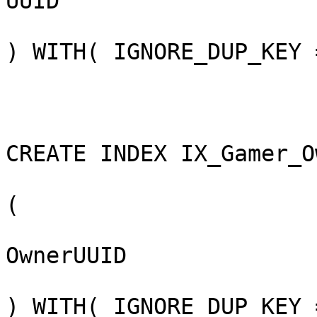
UUID

) WITH( IGNORE_DUP_KEY 
CREATE INDEX IX_Gamer_O
(

OwnerUUID

) WITH( IGNORE_DUP_KEY 