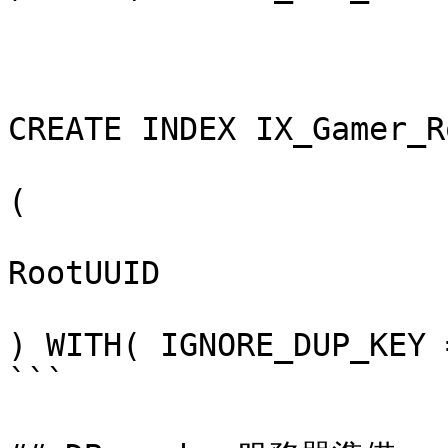
CREATE INDEX IX_Gamer_R
(

RootUUID

) WITH( IGNORE_DUP_KEY 
```
