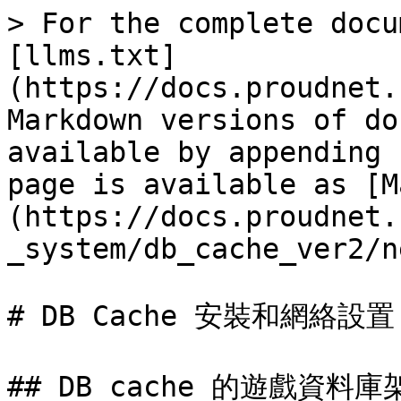
> For the complete docu
[llms.txt]
(https://docs.proudnet.
Markdown versions of do
available by appending 
page is available as [M
(https://docs.proudnet.
_system/db_cache_ver2/n
# DB Cache 安裝和網絡設置

## DB cache 的遊戲資料庫架