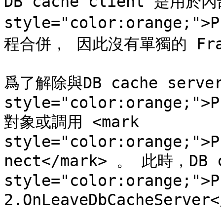
DB cache client 是用於內
style="color:orange;">
程合併， 因此沒有單獨的 Frame
爲了解除與DB cache serv
style="color:orange;">P
對象或調用 <mark 
style="color:orange;">P
nect</mark> 。 此時，DB 
style="color:orange;">P
2.OnLeaveDbCacheServe