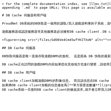
> For the complete documentation index, see [llms.txt](
appending `.md` to page URLs; this page is available as
# DB Cache 伺服器和用戶端

ProudNet DB系統的DB快取是一個用於讀取/寫入遊戲資料庫的子系統，
遊戲服務器或認證服務器等其他服務器必須擁有DB cache client，DB cache c
<figure><img src="/files/GdO6Ve4Cm45wfYKITXoN" alt="
## DB Cache 伺服器

DB快取伺服器是唯一直接存取遊戲DBMS的進程。 這是因為 DB 快取的最新內容
DB cache正在訪問的遊戲DBMS內容如果想在其他地方也進行變更，請使用[**存取非專有
## DB cache 用戶端

DB cache client加載遊戲DBMS的對象信息。 而且該信息在DB cache
如果將DB cache client加載的信息修改爲[**單方面更改數據**](/proudne