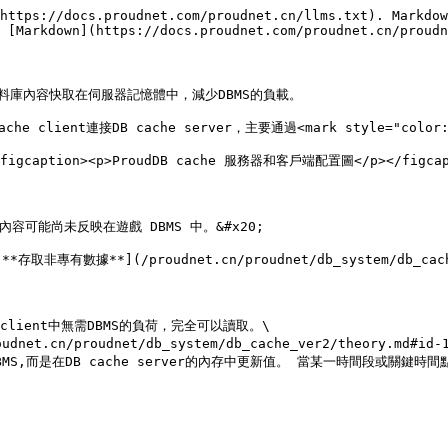
https://docs.proudnet.com/proudnet.cn/llms.txt). Markdow
 [Markdown](https://docs.proudnet.com/proudnet.cn/proudn
資料庫內容快取在伺服器記憶體中，減少DBMS的負載。

lient連接DB cache server，主要通過<mark style="color:or
"><figcaption><p>ProudDB cache 服務器和客戶端配置圖</p></figcapt
可能尚未反映在遊戲 DBMS 中。&#x20;

數據**](/proudnet.cn/proudnet/db_system/db_cache_v
 client中無需DBMS的負荷，完全可以讀取。\

t.cn/proudnet/db_system/db_cache_ver2/theory.md#id