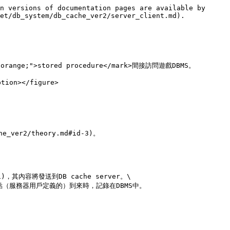
n versions of documentation pages are available by 
et/db_system/db_cache_ver2/server_client.md).

ange;">stored procedure</mark>間接訪問遊戲DBMS。

ion></figure>

er2/theory.md#id-3)。

-1)，其內容將發送到DB cache server。\
