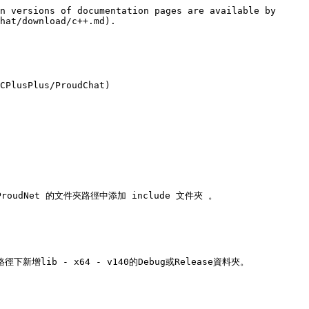
n versions of documentation pages are available by 
hat/download/c++.md).

CPlusPlus/ProudChat)

有 ProudNet 的文件夾路徑中添加 include 文件夾 。

夾路徑下新增lib - x64 - v140的Debug或Release資料夾。
