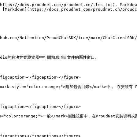
https://docs.proudnet.com/proudnet.cn/llms.txt). Markdow
 [Markdown](https://docs.proudnet.com/proudnet.cn/proudc
hub.com/Nettention/ProudChatSDK/tree/main/ChatClientSDK/
tudio的解決方案瀏覽器中打開相應項目文件的屬性窗口。

figcaption></figcaption></figure>

 在<mark style="color:orange;">附加包含目錄</mark>中， 在安裝
figcaption></figcaption></figure>

style="color:orange;">一般</mark>屬性視窗中，在ProudNet安裝資料
figcaption></figcaption></figure>
