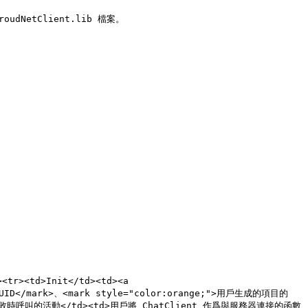
oudNetClient.lib 檔案。

tr><td>Init</td><td><a 
戶的UUID</mark>、<mark style="color:orange;">用戶生成的項目的
ogin失敗時呼叫的活動</td><td>用戶將 ChatClient 作爲與服務器連接的函數