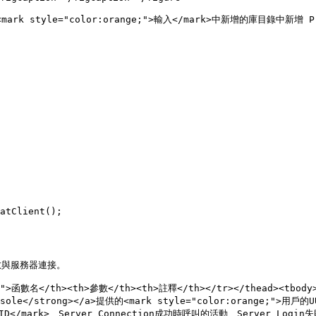
<mark style="color:orange;">輸入</mark>中新增的庫目錄中新增 Pr


atClient();

函數與服務器連接。

10">函數名</th><th>參數</th><th>註釋</th></tr></thead><tbody><
 Console</strong></a>提供的<mark style="color:orange;">用
iqueID</mark>、Server Connection成功時呼叫的活動、Server L