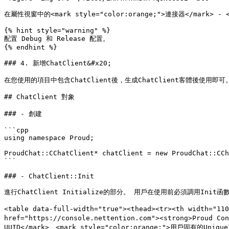
在屬性視窗中的<mark style="color:orange;">連接器</mark> - 
{% hint style="warning" %}

配置 Debug 和 Release 配置。

{% endhint %}

### 4. 新增ChatClient&#x20;

在您使用的項目中包含ChatClient後，生成ChatClient客體後使用即可。
## ChatClient 對象

### - 創建

```cpp

using namespace Proud;

ProudChat::CChatClient* chatClient = new ProudChat::CCh
```

### - ChatClient::Init

進行ChatClient Initialize的部分。 用戶在使用前必須調用Init
<table data-full-width="true"><thead><tr><th width="1
href="https://console.nettention.com"><strong>Proud
UUID</mark>、<mark style="color:orange;">用戶固有的Un