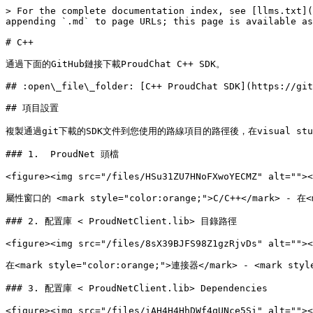
> For the complete documentation index, see [llms.txt](
appending `.md` to page URLs; this page is available as
# C++

通過下面的GitHub鏈接下載ProudChat C++ SDK。

## :open\_file\_folder: [C++ ProudChat SDK](https://git
## 項目設置

複製通過git下載的SDK文件到您使用的路線項目的路徑後，在visual s
### 1.  ProudNet 頭檔

<figure><img src="/files/HSu31ZU7HNoFXwoYECMZ" alt=""><
屬性窗口的 <mark style="color:orange;">C/C++</mark> -
### 2. 配置庫 < ProudNetClient.lib> 目錄路徑

<figure><img src="/files/8sX39BJFS98Z1gzRjvDs" alt=""><
在<mark style="color:orange;">連接器</mark> - <mark 
### 3. 配置庫 < ProudNetClient.lib> Dependencies

<figure><img src="/files/iAH4H4HhDWf4qUNce5Si" alt=""><